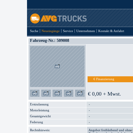
Suche
Neueingänge
Service
Unternehmen
Kontakt & Anfahrt
Fahrzeug-Nr.: 509008
€ Finanzierung
€ 0,00 + Mwst.
Erstzulassung
-
Motorleistung
-
Gesamtgewicht
-
Federung
-
Rechtshinweis:
Angebot freibleibend und ohne