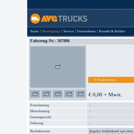
Suche
Neueingänge
Service
Unternehmen
Kontakt & Anfahrt
Fahrzeug-Nr.: 507006
€ Finanzierung
€ 0,00 + Mwst.
Erstzulassung
-
Motorleistung
-
Gesamtgewicht
-
Federung
-
Rechtshinweis:
Angebot freibleibend und ohne