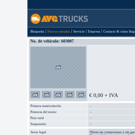
Búsqueda
Nuevas entradas
Servicio
Empresa
Contacto & cómo lleg
No. de vehiculo: 603007
€ 0,00 + IVA
Primera matriculación
-
Potencia del motor
-
Peso total
-
Suspensión
-
Aviso legal:
Oferta sin compromiso y sin gara