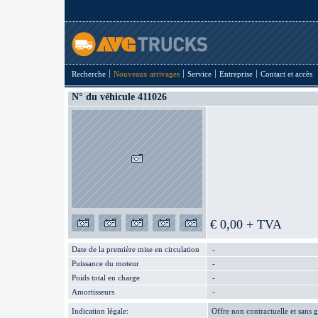
Recherche
Nouveaux arrivages
Service
Entreprise
Contact et accès
N° du véhicule 411026
€ 0,00 + TVA
Date de la première mise en circulation
-
Puissance du moteur
-
Poids total en charge
-
Amortisseurs
-
Indication légale:
Offre non contractuelle et sans g