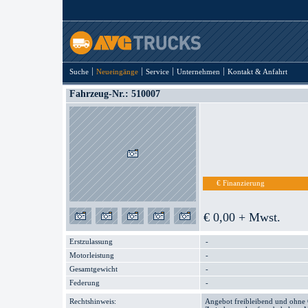
Suche
Neueingänge
Service
Unternehmen
Kontakt & Anfahrt
Fahrzeug-Nr.: 510007
€ Finanzierung
€ 0,00 + Mwst.
Erstzulassung
-
Motorleistung
-
Gesamtgewicht
-
Federung
-
Rechtshinweis:
Angebot freibleibend und ohne