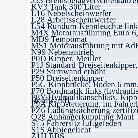
J53 Bremsbelagverschleißanze
KV3 Tank 300 Liter
L16 Nebelscheinwerfer
L28 Arbeitsscheinwerfer
L54 Rundum-Kennleuchte links
M4X Motorausführung Euro 6,
MD9 Tempomat
MS1 Motorausführung mit Ad
N99 Nebenantrieb
P0D Kipper, Meiller
P1J Standard-Dreiseitenkipper
P29 Stirnwand erhöht
P50 Dreiseitenkipper
P5G Kippbrücke, Boden 6 mm, 
P70 Bordmatik links (hydraulis
P8Y Hydraulikanschluss, Kip
Bordwand)
P9A Kippsteuerung, im Fahrer
PZ6 Ladungssicherung zertifi
Q28 Anhängerkupplung Maul
S15 Fahrersitz luftgefedert
S1S Abbiegelicht
Z1H EBS