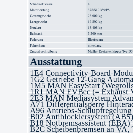
Schadstoffklasse
6
Motorleistung
375/510 kW/PS
Gesamtgewicht
26.000 kg
Leergewicht
12.592 kg
Nutzlast
13.408 kg
Radstand
3.300 mm
Federung
Blattfedern
Fahrerhaus
mittellang
Zusatzbeschreibung
Meiller-Dreiseitenkipper Typ D3
Ausstattung
1E4 Connectivity-Board-Modu
1G2 Getriebe 12-Gang Automa
1M5 MAN EasyStart (Wegrolls
1R1 MAN EVBec (= Exhaust Val
2E3 MAN Mediasystem Advanc
A71 Differentialsperre Hintera
A96 Antriebs-Schlupfregelung
B02 Antiblockiersystem (ABS
B18 Notbremsassistent (EBA)
B2C Scheibenbremsen an VA,