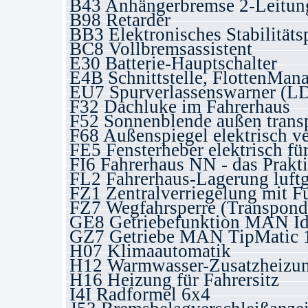
B43 Anhängerbremse 2-Leitun
B98 Retarder
BB3 Elektronisches Stabilität
BC8 Vollbremsassistent
E30 Batterie-Hauptschalter
E4B Schnittstelle, FlottenM
EU7 Spurverlassenswarner (
F32 Dachluke im Fahrerhaus
F52 Sonnenblende außen trans
F68 Außenspiegel elektrisch ve
FE5 Fensterheber elektrisch für
FI6 Fahrerhaus NN - das Prakti
FL2 Fahrerhaus-Lagerung luftg
FZ1 Zentralverriegelung mit 
FZ7 Wegfahrsperre (Transpond
GE8 Getriebefunktion MAN Id
GZ7 Getriebe MAN TipMatic 
H07 Klimaautomatik
H12 Warmwasser-Zusatzheizu
H16 Heizung für Fahrersitz
I4I Radformel 6x4