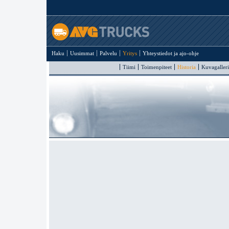
Haku
Uusimmat
Palvelu
Yritys
Yhteystiedot ja ajo-ohje
Tiimi
Toimenpiteet
Historia
Kuvagalleri