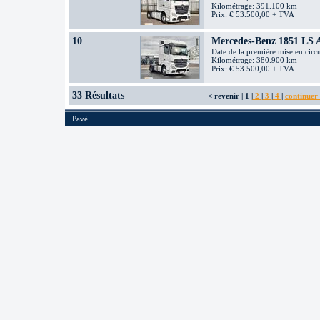
Kilométrage: 391.100 km
Prix: € 53.500,00 + TVA
10
Mercedes-Benz 1851 LS 
Date de la première mise en circ
Kilométrage: 380.900 km
Prix: € 53.500,00 + TVA
33 Résultats
< revenir
|
1
|
2
|
3
|
4
|
continuer
Pavé