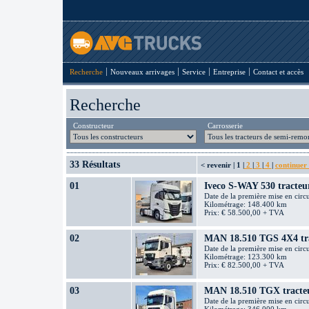
Recherche
Nouveaux arrivages
Service
Entreprise
Contact et accès
Recherche
Constructeur
Carrosserie
33 Résultats
< revenir
|
1
|
2
|
3
|
4
|
continuer
01
Iveco S-WAY 530 tracteu
Date de la première mise en circ
Kilométrage: 148.400 km
Prix: € 58.500,00 + TVA
02
MAN 18.510 TGS 4X4 tra
Date de la première mise en circ
Kilométrage: 123.300 km
Prix: € 82.500,00 + TVA
03
MAN 18.510 TGX tracteu
Date de la première mise en circ